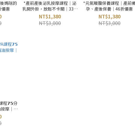
產後媽咪的
*產前產後泌乳按摩課程｜泌
*元氣暖腹保養課程｜產前
折優惠
乳開外掛，放鬆不卡關｜33折
孕、產後保養｜46折優惠
優惠【贈】好孕寶寶純淨按摩
0
NT$1,380
NT$1,380
油5ml
0
NT$3,000
NT$3,000
程𝟳𝟱分
按摩｜46
0
0