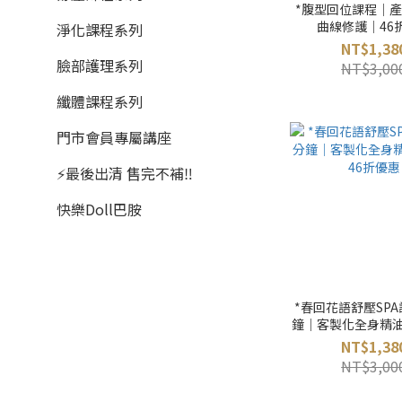
*腹型回位課程｜
曲線修護｜46
淨化課程系列
NT$1,38
臉部護理系列
NT$3,00
纖體課程系列
門市會員專屬講座
⚡最後出清 售完不補‼️
快樂Doll巴胺
*春回花語舒壓SPA課
鐘｜客製化全身精油
折優惠
NT$1,38
NT$3,00