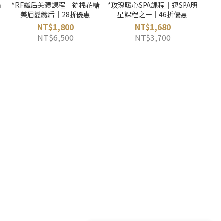
備
*RF纖后美體課程｜從棉花糖
*玫瑰暖心SPA課程｜逗SPA明
美眉變纖后｜28折優惠
星課程之一｜46折優惠
NT$1,800
NT$1,680
NT$6,500
NT$3,700