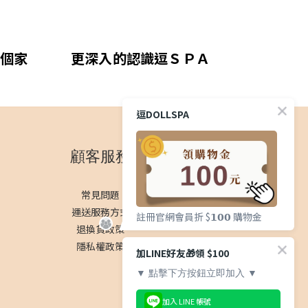
個家
更深入的認識逗ＳＰＡ
逗DOLLSPA
顧客服務
常見問題
運送服務方式
註冊官網會員折 $𝟭𝟬𝟬 購物金
退換貨政策
隱私權政策
加LINE好友🎁領 $100
▼ 點擊下方按鈕立即加入 ▼
加入 LINE 帳號