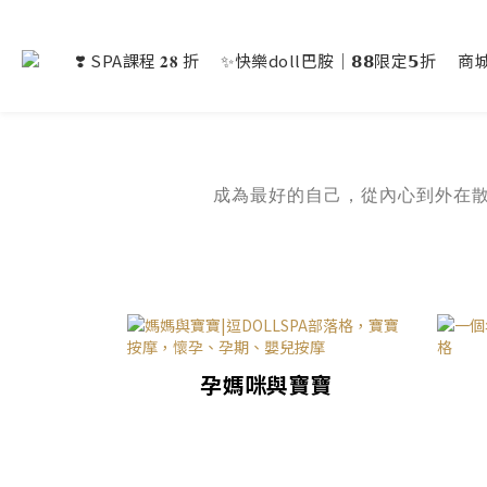
❣️ SPA課程 𝟐𝟖 折
✨快樂doll巴胺｜𝟴𝟴限定𝟱折
商
成為最好的自己，從內心到外在
孕媽咪與寶寶