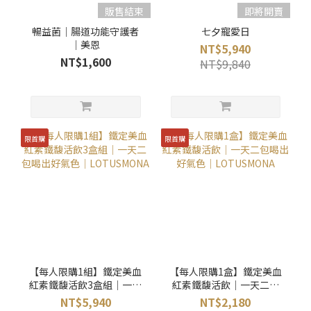
販售結束
即將開賣
暢益菌｜腸道功能守護者
七夕寵愛日
｜美恩
NT$5,940
NT$1,600
NT$9,840
限首購
限首購
【每人限購1組】鐵定美血
【每人限購1盒】鐵定美血
紅素鐵馥活飲3盒組｜一天
紅素鐵馥活飲｜一天二包
二包喝出好氣色｜
喝出好氣色｜
NT$5,940
NT$2,180
LOTUSMONA
LOTUSMONA