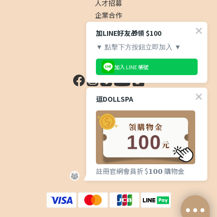
人才招募
企業合作
加LINE好友🎁領 $100
▼ 點擊下方按鈕立即加入 ▼
社群
加入 LINE 帳號
逗DOLLSPA
顧客服務
常見問題
運送服務方式
退換貨政策
註冊官網會員折 $𝟭𝟬𝟬 購物金
隱私權政策