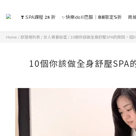
❣️ SPA課程 𝟐𝟖 折
✨快樂doll巴胺｜𝟴𝟴限定𝟱折
商
Home
/
部落格列表
/
女人青春秘密
/
10個你該做全身舒壓SPA的原因，逗D
10個你該做全身舒壓SPA