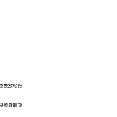
空去放鬆做
易被身體吸